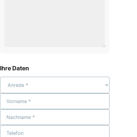
Ihre Daten
Anrede
Vorname
Nachname
Telefon